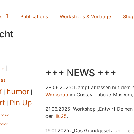
s
Publications
Workshops & Vorträge
Sho
cht
|
ler
+++ NEWS +++
Das
28.06.2025: Dampf ablassen mit dem e
r
humor
|
|
Workshop
im Gustav-Lübcke-Museum,
rt
Pin Up
|
21.06.2025: Workshop „Entwirf Deinen 
|
horse
der
Illu25
.
|
color
16.01.2025: „Das Grundgesetz der Tiere