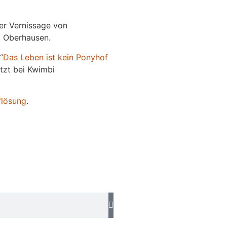
der Vernissage von
e, Oberhausen.
“
Das
L
eben
ist kein Ponyhof
jetzt bei Kwimbi
flösung
.