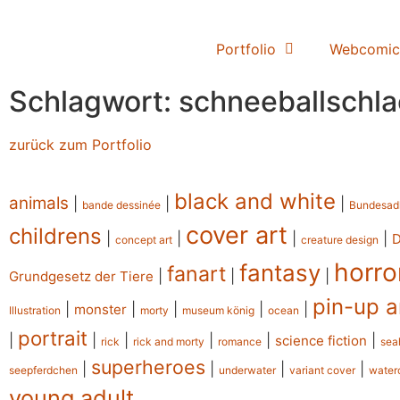
Portfolio
Webcomic
Schlagwort: schneeballschla
zurück zum Portfolio
black and white
animals
|
|
|
bande dessinée
Bundesad
cover art
childrens
|
|
|
|
concept art
creature design
horro
fantasy
fanart
|
|
|
Grundgesetz der Tiere
pin-up a
|
|
|
|
|
monster
Illustration
morty
museum könig
ocean
portrait
|
|
|
|
|
|
science fiction
rick
rick and morty
romance
sea
superheroes
|
|
|
|
seepferdchen
underwater
variant cover
water
young adult