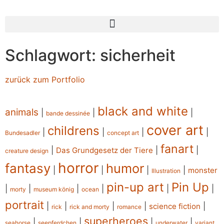
Schlagwort: sicherheit
zurück zum Portfolio
black and white
animals
|
|
|
bande dessinée
cover art
childrens
|
|
|
|
Bundesadler
concept art
fanart
|
|
|
Das Grundgesetz der Tiere
creature design
horror
fantasy
humor
|
|
|
|
monster
Illustration
pin-up art
Pin Up
|
|
|
|
|
|
morty
museum könig
ocean
portrait
|
|
|
|
|
science fiction
rick
rick and morty
romance
superheroes
|
|
|
|
seahorse
seepferdchen
underwater
variant