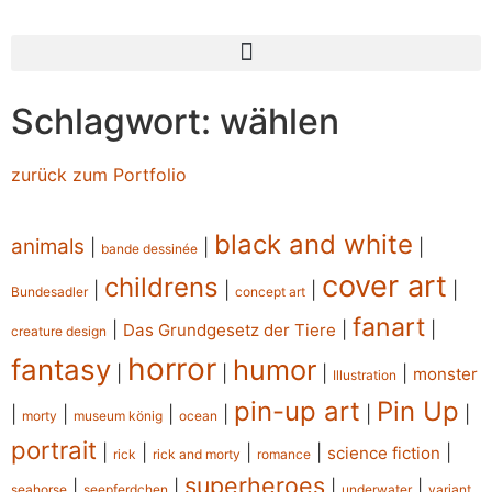
Schlagwort: wählen
zurück zum Portfolio
black and white
animals
|
|
|
bande dessinée
cover art
childrens
|
|
|
|
Bundesadler
concept art
fanart
|
|
|
Das Grundgesetz der Tiere
creature design
horror
fantasy
humor
|
|
|
|
monster
Illustration
pin-up art
Pin Up
|
|
|
|
|
|
morty
museum könig
ocean
portrait
|
|
|
|
|
science fiction
rick
rick and morty
romance
superheroes
|
|
|
|
seahorse
seepferdchen
underwater
variant