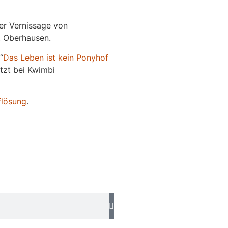
der Vernissage von
e, Oberhausen.
“
Das
L
eben
ist kein Ponyhof
jetzt bei Kwimbi
flösung
.