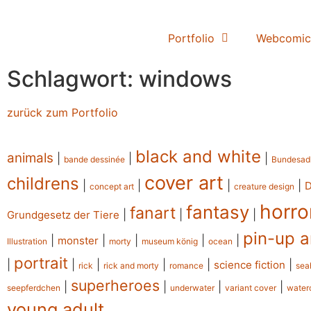
Portfolio
Webcomic
Schlagwort: windows
zurück zum Portfolio
black and white
animals
|
|
|
bande dessinée
Bundesad
cover art
childrens
|
|
|
|
concept art
creature design
horro
fantasy
fanart
|
|
|
Grundgesetz der Tiere
pin-up a
|
|
|
|
|
monster
Illustration
morty
museum könig
ocean
portrait
|
|
|
|
|
|
science fiction
rick
rick and morty
romance
sea
superheroes
|
|
|
|
seepferdchen
underwater
variant cover
water
young adult