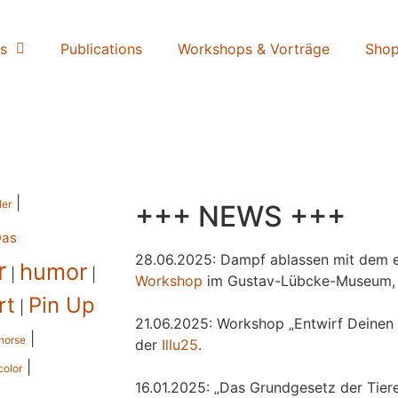
s
Publications
Workshops & Vorträge
Sho
|
ler
+++ NEWS +++
Das
28.06.2025: Dampf ablassen mit dem e
r
humor
|
|
Workshop
im Gustav-Lübcke-Museum,
rt
Pin Up
|
21.06.2025: Workshop „Entwirf Deinen 
|
horse
der
Illu25
.
|
color
16.01.2025: „Das Grundgesetz der Tiere