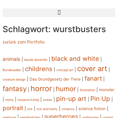
Schlagwort: wurstbusters
zurück zum Portfolio
black and white
animals
|
|
|
bande dessinée
cover art
childrens
|
|
|
|
Bundesadler
concept art
fanart
|
|
|
Das Grundgesetz der Tiere
creature design
horror
fantasy
humor
|
|
|
|
monster
Illustration
pin-up art
Pin Up
|
|
|
|
|
|
morty
museum könig
ocean
portrait
|
|
|
|
|
science fiction
rick
rick and morty
romance
superheroes
|
|
|
|
seahorse
seepferdchen
underwater
variant