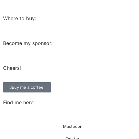
Where to buy:
Become my sponsor:
Cheers!
Buy me a coffee!
Find me here:
Mastodon
Twitter