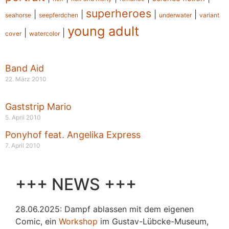
superheroes
|
|
|
|
seahorse
seepferdchen
underwater
variant
young adult
|
|
cover
watercolor
Band Aid
22. März 2010
Gaststrip Mario
5. April 2010
Ponyhof feat. Angelika Express
7. April 2010
+++ NEWS +++
28.06.2025: Dampf ablassen mit dem eigenen
Comic, ein
Workshop
im Gustav-Lübcke-Museum,