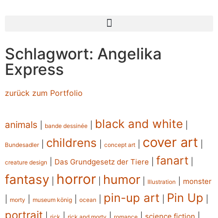
Schlagwort: Angelika
Express
zurück zum Portfolio
black and white
animals
|
|
|
bande dessinée
cover art
childrens
|
|
|
|
Bundesadler
concept art
fanart
|
|
|
Das Grundgesetz der Tiere
creature design
horror
fantasy
humor
|
|
|
|
monster
Illustration
pin-up art
Pin Up
|
|
|
|
|
|
morty
museum könig
ocean
portrait
|
|
|
|
|
science fiction
rick
rick and morty
romance