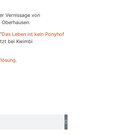
der Vernissage von
e, Oberhausen.
“
Das
L
eben
ist kein Ponyhof
jetzt bei Kwimbi
flösung
.