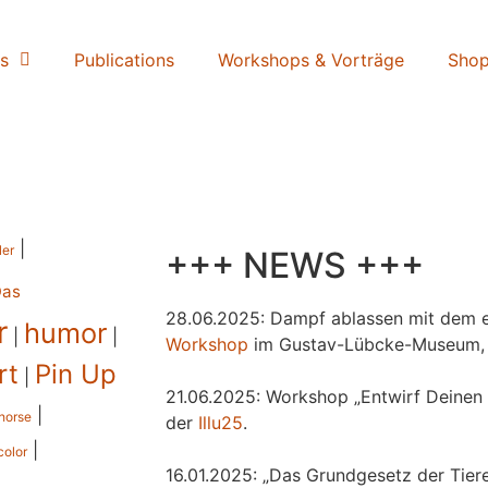
s
Publications
Workshops & Vorträge
Sho
|
ler
+++ NEWS +++
Das
28.06.2025: Dampf ablassen mit dem e
r
humor
|
|
Workshop
im Gustav-Lübcke-Museum,
rt
Pin Up
|
21.06.2025: Workshop „Entwirf Deinen 
|
horse
der
Illu25
.
|
color
16.01.2025: „Das Grundgesetz der Tiere