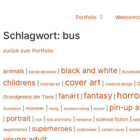
Portfolio
Webcomic
Schlagwort: bus
zurück zum Portfolio
black and white
animals
|
|
|
bande dessinée
Bundesad
cover art
childrens
|
|
|
|
concept art
creature design
horro
fantasy
fanart
|
|
|
Grundgesetz der Tiere
pin-up a
|
|
|
|
|
monster
Illustration
morty
museum könig
ocean
portrait
|
|
|
|
|
|
science fiction
rick
rick and morty
romance
sea
superheroes
|
|
|
|
seepferdchen
underwater
variant cover
water
young adult