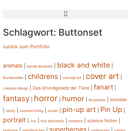
Schlagwort: Buttonset
zurück zum Portfolio
black and white
animals
|
|
|
bande dessinée
cover art
childrens
|
|
|
|
Bundesadler
concept art
fanart
|
|
|
Das Grundgesetz der Tiere
creature design
horror
fantasy
humor
|
|
|
|
monster
Illustration
pin-up art
Pin Up
|
|
|
|
|
|
morty
museum könig
ocean
portrait
|
|
|
|
|
science fiction
rick
rick and morty
romance
superheroes
|
|
|
|
seahorse
seepferdchen
underwater
variant