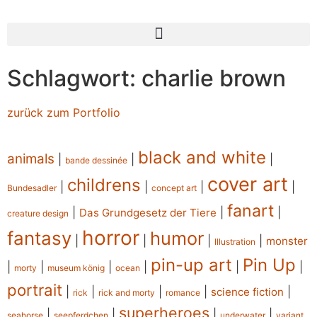
Schlagwort: charlie brown
zurück zum Portfolio
black and white
animals
|
|
|
bande dessinée
cover art
childrens
|
|
|
|
Bundesadler
concept art
fanart
|
|
|
Das Grundgesetz der Tiere
creature design
horror
fantasy
humor
|
|
|
|
monster
Illustration
pin-up art
Pin Up
|
|
|
|
|
|
morty
museum könig
ocean
portrait
|
|
|
|
|
science fiction
rick
rick and morty
romance
superheroes
|
|
|
|
seahorse
seepferdchen
underwater
variant