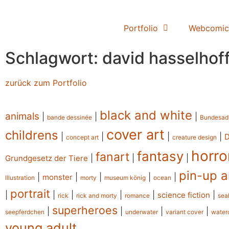
Portfolio
Webcomic
Schlagwort: david hasselhof
zurück zum Portfolio
black and white
animals
|
|
|
bande dessinée
Bundesad
cover art
childrens
|
|
|
|
concept art
creature design
horro
fantasy
fanart
|
|
|
Grundgesetz der Tiere
pin-up a
|
|
|
|
|
monster
Illustration
morty
museum könig
ocean
portrait
|
|
|
|
|
|
science fiction
rick
rick and morty
romance
sea
superheroes
|
|
|
|
seepferdchen
underwater
variant cover
water
young adult