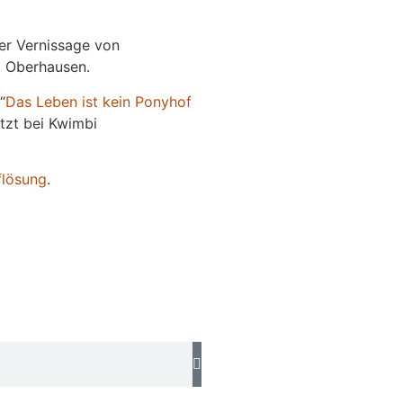
der Vernissage von
e, Oberhausen.
“
Das
L
eben
ist kein Ponyhof
jetzt bei Kwimbi
flösung
.