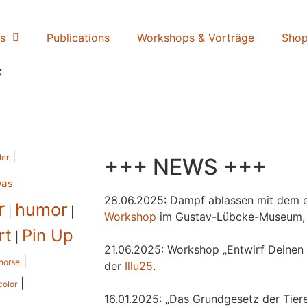
s
Publications
Workshops & Vorträge
Sho
f
|
ler
+++ NEWS +++
Das
28.06.2025: Dampf ablassen mit dem e
r
humor
|
|
Workshop
im Gustav-Lübcke-Museum,
rt
Pin Up
|
21.06.2025: Workshop „Entwirf Deinen 
|
horse
der
Illu25
.
|
color
16.01.2025: „Das Grundgesetz der Tiere