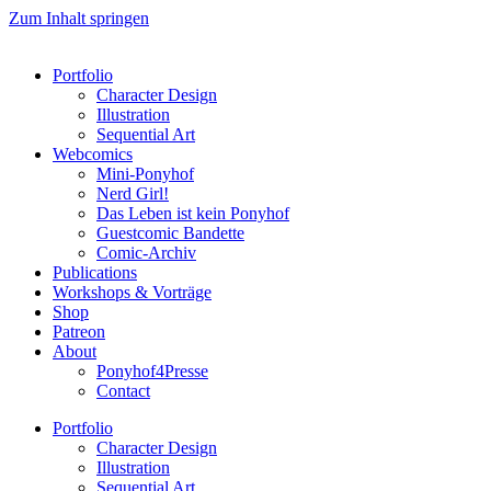
Zum Inhalt springen
Portfolio
Character Design
Illustration
Sequential Art
Webcomics
Mini-Ponyhof
Nerd Girl!
Das Leben ist kein Ponyhof
Guestcomic Bandette
Comic-Archiv
Publications
Workshops & Vorträge
Shop
Patreon
About
Ponyhof4Presse
Contact
Portfolio
Character Design
Illustration
Sequential Art