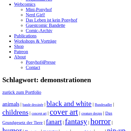
Webcomics
Mini-Ponyhof
Nerd Girl!
Das Leben ist kein Ponyhof
Guestcomic Bandette
Comic-Archiv
Publications
Workshops & Vorträge
Shop
Patreon
About
Ponyhof4Presse
Contact
Schlagwort: demonstrationen
zurück zum Portfolio
black and white
animals
|
|
|
|
bande dessinée
Bundesadler
cover art
childrens
|
|
|
|
Das
concept art
creature design
horror
fantasy
fanart
|
|
|
|
Grundgesetz der Tiere
humor
pin-up