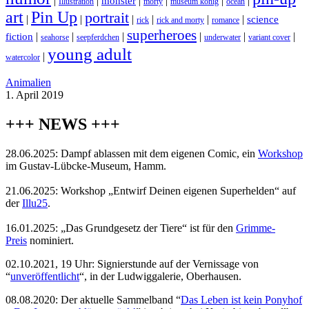
|
|
|
|
|
|
monster
Illustration
morty
museum könig
ocean
art
Pin Up
portrait
|
|
|
|
|
|
science
rick
rick and morty
romance
superheroes
|
|
|
|
|
|
fiction
seahorse
seepferdchen
underwater
variant cover
young adult
|
watercolor
Animalien
1. April 2019
+++ NEWS +++
28.06.2025: Dampf ablassen mit dem eigenen Comic, ein
Workshop
im Gustav-Lübcke-Museum, Hamm.
21.06.2025: Workshop „Entwirf Deinen eigenen Superhelden“ auf
der
Illu25
.
16.01.2025: „Das Grundgesetz der Tiere“ ist für den
Grimme-
Preis
nominiert.
02.10.2021, 19 Uhr: Signierstunde auf der Vernissage von
“
unveröffentlicht
“, in der Ludwiggalerie, Oberhausen.
08.08.2020: Der aktuelle Sammelband “
Das
L
eben
ist kein Ponyhof