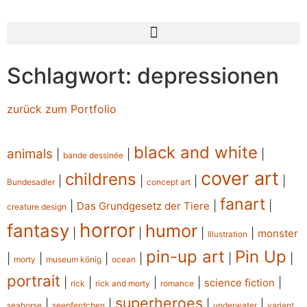
Schlagwort: depressionen
zurück zum Portfolio
black and white
animals
|
|
|
bande dessinée
cover art
childrens
|
|
|
|
Bundesadler
concept art
fanart
|
|
|
Das Grundgesetz der Tiere
creature design
horror
fantasy
humor
|
|
|
|
monster
Illustration
pin-up art
Pin Up
|
|
|
|
|
|
morty
museum könig
ocean
portrait
|
|
|
|
|
science fiction
rick
rick and morty
romance
superheroes
|
|
|
|
seahorse
seepferdchen
underwater
variant