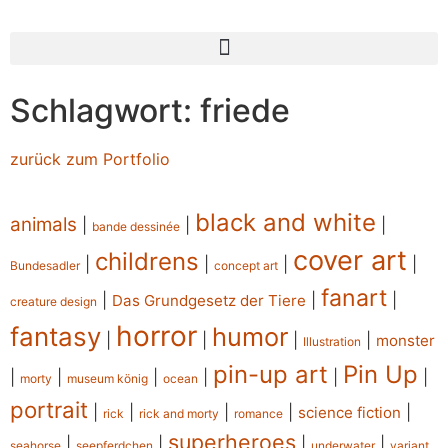
Schlagwort: friede
zurück zum Portfolio
black and white
animals
|
|
|
bande dessinée
cover art
childrens
|
|
|
|
Bundesadler
concept art
fanart
|
|
|
Das Grundgesetz der Tiere
creature design
horror
fantasy
humor
|
|
|
|
monster
Illustration
pin-up art
Pin Up
|
|
|
|
|
|
morty
museum könig
ocean
portrait
|
|
|
|
|
science fiction
rick
rick and morty
romance
superheroes
|
|
|
|
seahorse
seepferdchen
underwater
variant