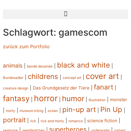
Schlagwort: gamescom
zurück zum Portfolio
black and white
animals
|
|
|
bande dessinée
cover art
childrens
|
|
|
|
Bundesadler
concept art
fanart
|
|
|
Das Grundgesetz der Tiere
creature design
horror
fantasy
humor
|
|
|
|
monster
Illustration
pin-up art
Pin Up
|
|
|
|
|
|
morty
museum könig
ocean
portrait
|
|
|
|
|
science fiction
rick
rick and morty
romance
superheroes
|
|
|
|
seahorse
seepferdchen
underwater
variant