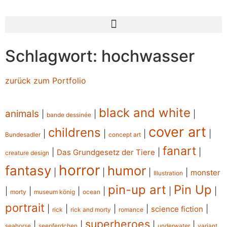
Schlagwort: hochwasser
zurück zum Portfolio
black and white
animals
|
|
|
bande dessinée
cover art
childrens
|
|
|
|
Bundesadler
concept art
fanart
|
|
|
Das Grundgesetz der Tiere
creature design
horror
fantasy
humor
|
|
|
|
monster
Illustration
pin-up art
Pin Up
|
|
|
|
|
|
morty
museum könig
ocean
portrait
|
|
|
|
|
science fiction
rick
rick and morty
romance
superheroes
|
|
|
|
seahorse
seepferdchen
underwater
variant