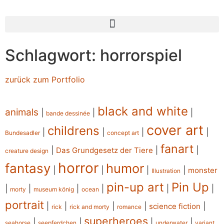
Schlagwort: horrorspiel
zurück zum Portfolio
black and white
animals
|
|
|
bande dessinée
cover art
childrens
|
|
|
|
Bundesadler
concept art
fanart
|
|
|
Das Grundgesetz der Tiere
creature design
horror
fantasy
humor
|
|
|
|
monster
Illustration
pin-up art
Pin Up
|
|
|
|
|
|
morty
museum könig
ocean
portrait
|
|
|
|
|
science fiction
rick
rick and morty
romance
superheroes
|
|
|
|
seahorse
seepferdchen
underwater
variant