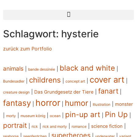
Schlagwort: hysterie
zurück zum Portfolio
black and white
animals
|
|
|
bande dessinée
cover art
childrens
|
|
|
|
Bundesadler
concept art
fanart
|
|
|
Das Grundgesetz der Tiere
creature design
horror
fantasy
humor
|
|
|
|
monster
Illustration
pin-up art
Pin Up
|
|
|
|
|
|
morty
museum könig
ocean
portrait
|
|
|
|
|
science fiction
rick
rick and morty
romance
superheroes
|
|
|
|
seahorse
seepferdchen
underwater
variant