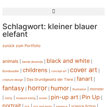
Schlagwort: kleiner blauer
elefant
zurück zum Portfolio
black and white
animals
|
|
|
bande dessinée
cover art
childrens
|
|
|
|
Bundesadler
concept art
fanart
|
|
|
Das Grundgesetz der Tiere
creature design
horror
fantasy
humor
|
|
|
|
monster
Illustration
pin-up art
Pin Up
|
|
|
|
|
|
morty
museum könig
ocean
portrait
|
|
|
|
|
science fiction
rick
rick and morty
romance