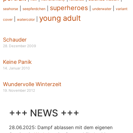
superheroes
|
|
|
|
seahorse
seepferdchen
underwater
variant
young adult
|
|
cover
watercolor
Schauder
28. Dezember 2009
Keine Panik
14. Januar 2010
Wundervolle Winterzeit
19. November 2012
+++ NEWS +++
28.06.2025: Dampf ablassen mit dem eigenen