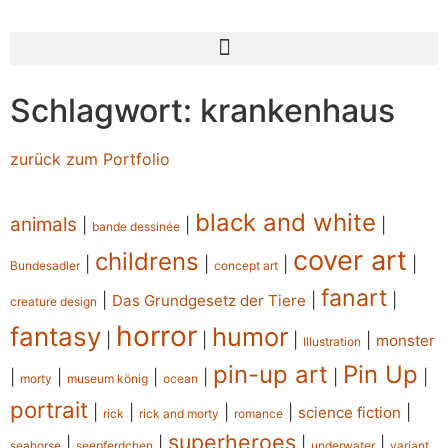
Schlagwort: krankenhaus
zurück zum Portfolio
black and white
animals
|
|
|
bande dessinée
cover art
childrens
|
|
|
|
Bundesadler
concept art
fanart
|
|
|
Das Grundgesetz der Tiere
creature design
horror
fantasy
humor
|
|
|
|
monster
Illustration
pin-up art
Pin Up
|
|
|
|
|
|
morty
museum könig
ocean
portrait
|
|
|
|
|
science fiction
rick
rick and morty
romance
superheroes
|
|
|
|
seahorse
seepferdchen
underwater
variant