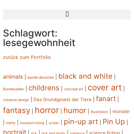
Schlagwort:
lesegewohnheit
zurück zum Portfolio
black and white
animals
|
|
|
bande dessinée
cover art
childrens
|
|
|
|
Bundesadler
concept art
fanart
|
|
|
Das Grundgesetz der Tiere
creature design
horror
fantasy
humor
|
|
|
|
monster
Illustration
pin-up art
Pin Up
|
|
|
|
|
|
morty
museum könig
ocean
portrait
|
|
|
|
|
science fiction
rick
rick and morty
romance