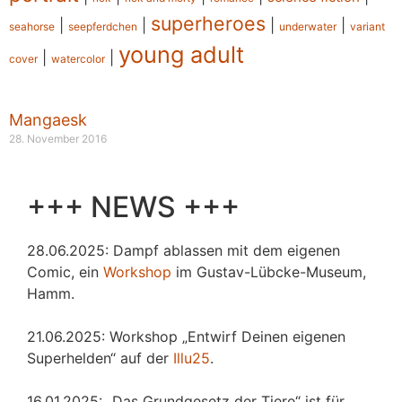
superheroes
|
|
|
|
seahorse
seepferdchen
underwater
variant
young adult
|
|
cover
watercolor
Mangaesk
28. November 2016
+++ NEWS +++
28.06.2025: Dampf ablassen mit dem eigenen
Comic, ein
Workshop
im Gustav-Lübcke-Museum,
Hamm.
21.06.2025: Workshop „Entwirf Deinen eigenen
Superhelden“ auf der
Illu25
.
16.01.2025: „Das Grundgesetz der Tiere“ ist für