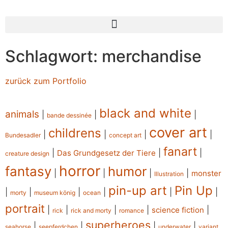
Schlagwort: merchandise
zurück zum Portfolio
black and white
animals
|
|
|
bande dessinée
cover art
childrens
|
|
|
|
Bundesadler
concept art
fanart
|
|
|
Das Grundgesetz der Tiere
creature design
horror
fantasy
humor
|
|
|
|
monster
Illustration
pin-up art
Pin Up
|
|
|
|
|
|
morty
museum könig
ocean
portrait
|
|
|
|
|
science fiction
rick
rick and morty
romance
superheroes
|
|
|
|
seahorse
seepferdchen
underwater
variant