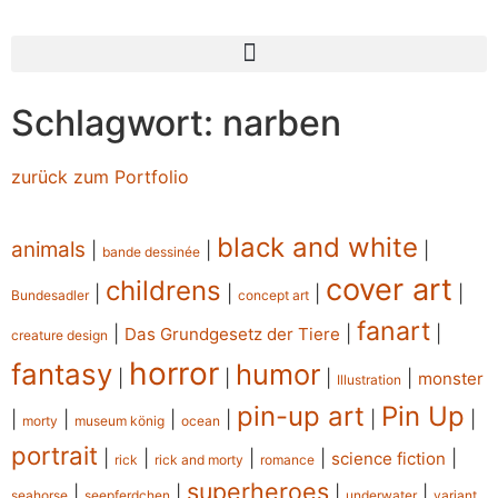
Schlagwort: narben
zurück zum Portfolio
black and white
animals
|
|
|
bande dessinée
cover art
childrens
|
|
|
|
Bundesadler
concept art
fanart
|
|
|
Das Grundgesetz der Tiere
creature design
horror
fantasy
humor
|
|
|
|
monster
Illustration
pin-up art
Pin Up
|
|
|
|
|
|
morty
museum könig
ocean
portrait
|
|
|
|
|
science fiction
rick
rick and morty
romance
superheroes
|
|
|
|
seahorse
seepferdchen
underwater
variant