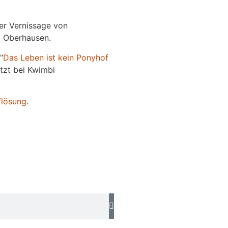
der Vernissage von
e, Oberhausen.
“
Das
L
eben
ist kein Ponyhof
jetzt bei Kwimbi
flösung
.