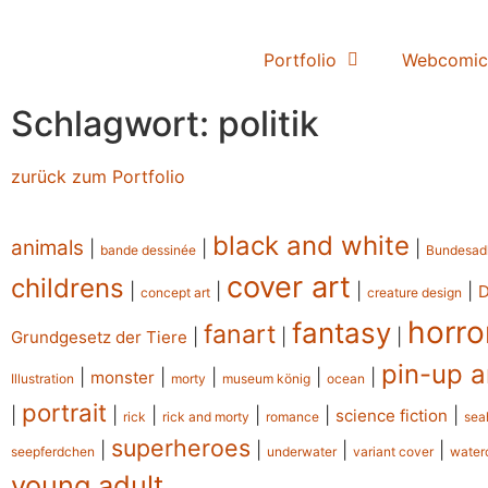
Portfolio
Webcomic
Schlagwort: politik
zurück zum Portfolio
black and white
animals
|
|
|
bande dessinée
Bundesad
cover art
childrens
|
|
|
|
concept art
creature design
horro
fantasy
fanart
|
|
|
Grundgesetz der Tiere
pin-up a
|
|
|
|
|
monster
Illustration
morty
museum könig
ocean
portrait
|
|
|
|
|
|
science fiction
rick
rick and morty
romance
sea
superheroes
|
|
|
|
seepferdchen
underwater
variant cover
water
young adult