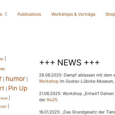
s
Publications
Workshops & Vorträge
Sho
|
ler
+++ NEWS +++
Das
28.06.2025: Dampf ablassen mit dem e
r
humor
|
|
Workshop
im Gustav-Lübcke-Museum,
rt
Pin Up
|
21.06.2025: Workshop „Entwirf Deinen 
|
horse
der
Illu25
.
|
color
16.01.2025: „Das Grundgesetz der Tiere