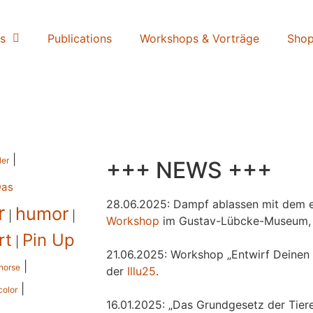
s
Publications
Workshops & Vorträge
Sho
|
ler
+++ NEWS +++
Das
28.06.2025: Dampf ablassen mit dem e
r
humor
|
|
Workshop
im Gustav-Lübcke-Museum,
rt
Pin Up
|
21.06.2025: Workshop „Entwirf Deinen 
|
horse
der
Illu25
.
|
color
16.01.2025: „Das Grundgesetz der Tiere