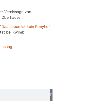
der Vernissage von
e, Oberhausen.
“
Das
L
eben
ist kein Ponyhof
jetzt bei Kwimbi
flösung
.