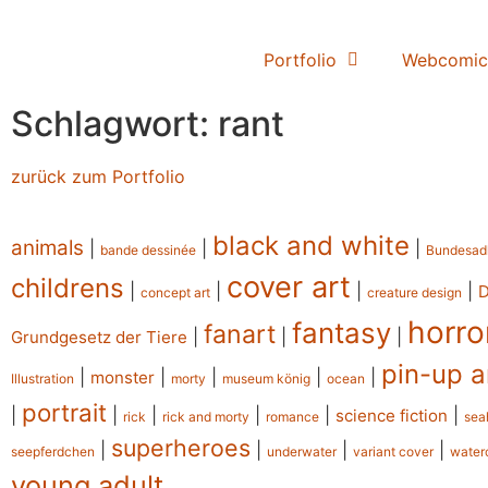
Portfolio
Webcomic
Schlagwort: rant
zurück zum Portfolio
black and white
animals
|
|
|
bande dessinée
Bundesad
cover art
childrens
|
|
|
|
concept art
creature design
horro
fantasy
fanart
|
|
|
Grundgesetz der Tiere
pin-up a
|
|
|
|
|
monster
Illustration
morty
museum könig
ocean
portrait
|
|
|
|
|
|
science fiction
rick
rick and morty
romance
sea
superheroes
|
|
|
|
seepferdchen
underwater
variant cover
water
young adult