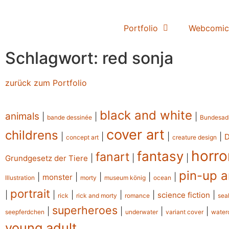
Portfolio
Webcomic
Schlagwort: red sonja
zurück zum Portfolio
black and white
animals
|
|
|
bande dessinée
Bundesad
cover art
childrens
|
|
|
|
concept art
creature design
horro
fantasy
fanart
|
|
|
Grundgesetz der Tiere
pin-up a
|
|
|
|
|
monster
Illustration
morty
museum könig
ocean
portrait
|
|
|
|
|
|
science fiction
rick
rick and morty
romance
sea
superheroes
|
|
|
|
seepferdchen
underwater
variant cover
water
young adult