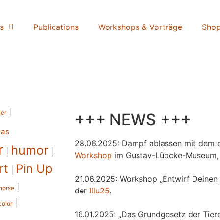
s
Publications
Workshops & Vorträge
Sho
|
ler
+++ NEWS +++
Das
28.06.2025: Dampf ablassen mit dem e
r
humor
|
|
Workshop
im Gustav-Lübcke-Museum,
rt
Pin Up
|
21.06.2025: Workshop „Entwirf Deinen 
|
horse
der
Illu25
.
|
color
16.01.2025: „Das Grundgesetz der Tiere