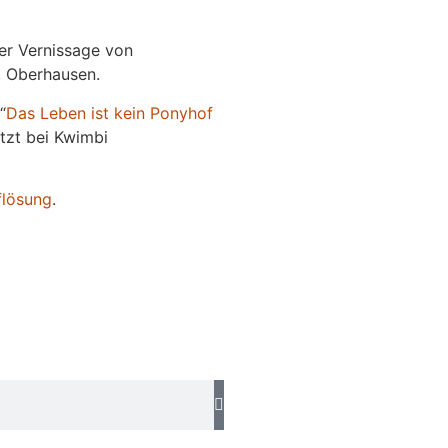
der Vernissage von
e, Oberhausen.
“
Das
L
eben
ist kein Ponyhof
jetzt bei Kwimbi
flösung
.