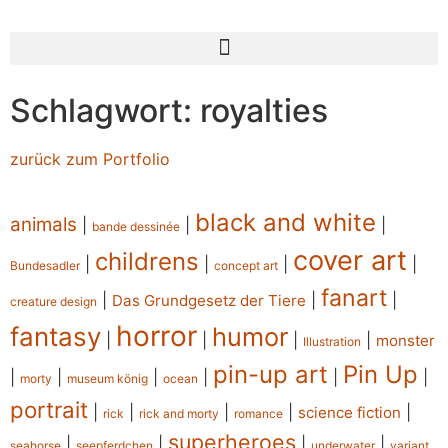
Schlagwort: royalties
zurück zum Portfolio
black and white
animals
|
|
|
bande dessinée
cover art
childrens
|
|
|
|
Bundesadler
concept art
fanart
|
|
|
Das Grundgesetz der Tiere
creature design
horror
fantasy
humor
|
|
|
|
monster
Illustration
pin-up art
Pin Up
|
|
|
|
|
|
morty
museum könig
ocean
portrait
|
|
|
|
|
science fiction
rick
rick and morty
romance
superheroes
|
|
|
|
seahorse
seepferdchen
underwater
variant