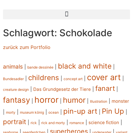
Schlagwort: Schokolade
zurück zum Portfolio
black and white
animals
|
|
|
bande dessinée
cover art
childrens
|
|
|
|
Bundesadler
concept art
fanart
|
|
|
Das Grundgesetz der Tiere
creature design
horror
fantasy
humor
|
|
|
|
monster
Illustration
pin-up art
Pin Up
|
|
|
|
|
|
morty
museum könig
ocean
portrait
|
|
|
|
|
science fiction
rick
rick and morty
romance
superheroes
|
|
|
|
seahorse
seepferdchen
underwater
variant