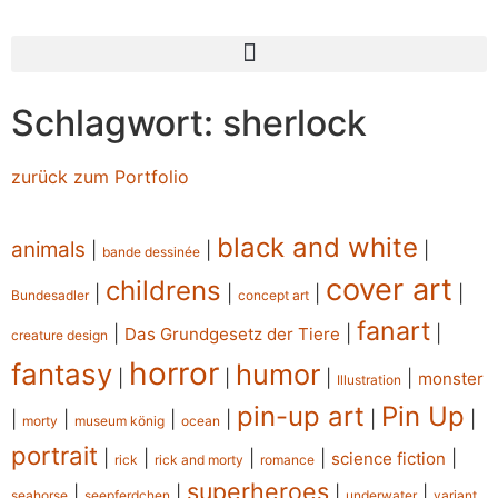
Schlagwort: sherlock
zurück zum Portfolio
black and white
animals
|
|
|
bande dessinée
cover art
childrens
|
|
|
|
Bundesadler
concept art
fanart
|
|
|
Das Grundgesetz der Tiere
creature design
horror
fantasy
humor
|
|
|
|
monster
Illustration
pin-up art
Pin Up
|
|
|
|
|
|
morty
museum könig
ocean
portrait
|
|
|
|
|
science fiction
rick
rick and morty
romance
superheroes
|
|
|
|
seahorse
seepferdchen
underwater
variant