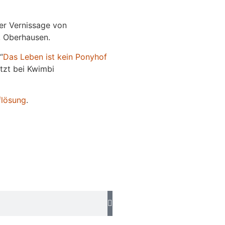
der Vernissage von
e, Oberhausen.
“
Das
L
eben
ist kein Ponyhof
jetzt bei Kwimbi
flösung
.