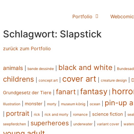
Portfolio
Webcomic
Schlagwort: Slapstick
zurück zum Portfolio
black and white
animals
|
|
|
bande dessinée
Bundesad
cover art
childrens
|
|
|
|
concept art
creature design
horro
fantasy
fanart
|
|
|
Grundgesetz der Tiere
pin-up a
|
|
|
|
|
monster
Illustration
morty
museum könig
ocean
portrait
|
|
|
|
|
|
science fiction
rick
rick and morty
romance
sea
superheroes
|
|
|
|
seepferdchen
underwater
variant cover
water
young adult