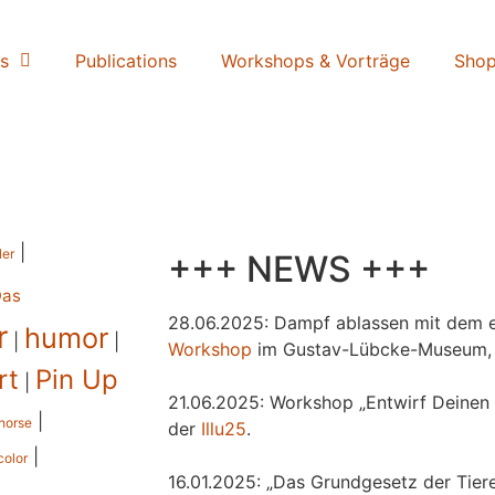
s
Publications
Workshops & Vorträge
Sho
|
ler
+++ NEWS +++
Das
28.06.2025: Dampf ablassen mit dem e
r
humor
|
|
Workshop
im Gustav-Lübcke-Museum,
rt
Pin Up
|
21.06.2025: Workshop „Entwirf Deinen 
|
horse
der
Illu25
.
|
color
16.01.2025: „Das Grundgesetz der Tiere