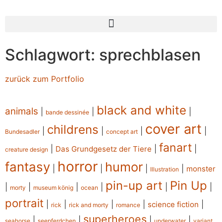
Schlagwort: sprechblasen
zurück zum Portfolio
black and white
animals
|
|
|
bande dessinée
cover art
childrens
|
|
|
|
Bundesadler
concept art
fanart
|
|
|
Das Grundgesetz der Tiere
creature design
horror
fantasy
humor
|
|
|
|
monster
Illustration
pin-up art
Pin Up
|
|
|
|
|
|
morty
museum könig
ocean
portrait
|
|
|
|
|
science fiction
rick
rick and morty
romance
superheroes
|
|
|
|
seahorse
seepferdchen
underwater
variant