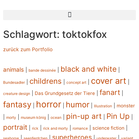
Schlagwort: toktokfox
zurück zum Portfolio
black and white
animals
|
|
|
bande dessinée
cover art
childrens
|
|
|
|
Bundesadler
concept art
fanart
|
|
|
Das Grundgesetz der Tiere
creature design
horror
fantasy
humor
|
|
|
|
monster
Illustration
pin-up art
Pin Up
|
|
|
|
|
|
morty
museum könig
ocean
portrait
|
|
|
|
|
science fiction
rick
rick and morty
romance
superheroes
|
|
|
|
seahorse
seepferdchen
underwater
variant