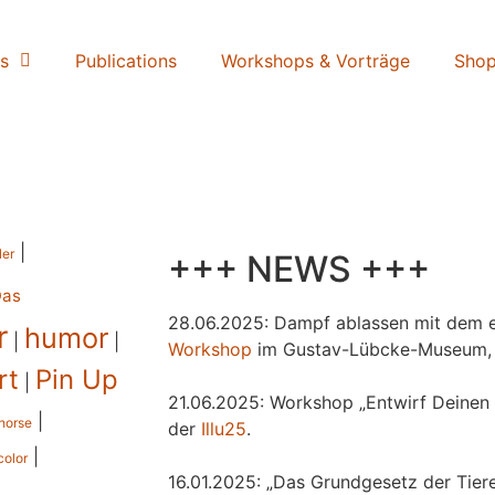
s
Publications
Workshops & Vorträge
Sho
|
ler
+++ NEWS +++
Das
28.06.2025: Dampf ablassen mit dem e
r
humor
|
|
Workshop
im Gustav-Lübcke-Museum,
rt
Pin Up
|
21.06.2025: Workshop „Entwirf Deinen 
|
horse
der
Illu25
.
|
color
16.01.2025: „Das Grundgesetz der Tiere