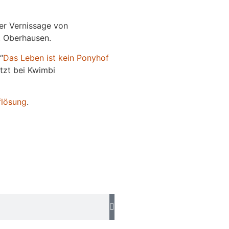
der Vernissage von
e, Oberhausen.
“
Das
L
eben
ist kein Ponyhof
jetzt bei Kwimbi
flösung
.