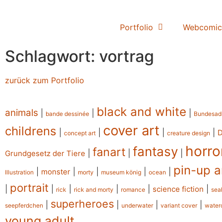
Portfolio
Webcomic
Schlagwort: vortrag
zurück zum Portfolio
black and white
animals
|
|
|
bande dessinée
Bundesad
cover art
childrens
|
|
|
|
concept art
creature design
horro
fantasy
fanart
|
|
|
Grundgesetz der Tiere
pin-up a
|
|
|
|
|
monster
Illustration
morty
museum könig
ocean
portrait
|
|
|
|
|
|
science fiction
rick
rick and morty
romance
sea
superheroes
|
|
|
|
seepferdchen
underwater
variant cover
water
young adult