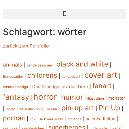
Schlagwort: wörter
zurück zum Portfolio
black and white
animals
|
|
|
bande dessinée
cover art
childrens
|
|
|
|
Bundesadler
concept art
fanart
|
|
|
Das Grundgesetz der Tiere
creature design
horror
fantasy
humor
|
|
|
|
monster
Illustration
pin-up art
Pin Up
|
|
|
|
|
|
morty
museum könig
ocean
portrait
|
|
|
|
|
science fiction
rick
rick and morty
romance
superheroes
|
|
|
|
seahorse
seepferdchen
underwater
variant