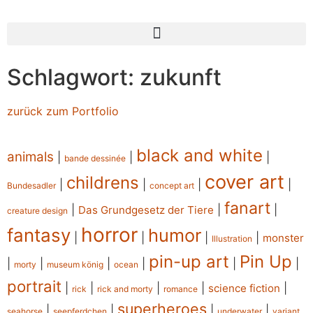
Schlagwort: zukunft
zurück zum Portfolio
black and white
animals
|
|
|
bande dessinée
cover art
childrens
|
|
|
|
Bundesadler
concept art
fanart
|
|
|
Das Grundgesetz der Tiere
creature design
horror
fantasy
humor
|
|
|
|
monster
Illustration
pin-up art
Pin Up
|
|
|
|
|
|
morty
museum könig
ocean
portrait
|
|
|
|
|
science fiction
rick
rick and morty
romance
superheroes
|
|
|
|
seahorse
seepferdchen
underwater
variant