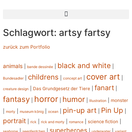
Schlagwort: artsy fartsy
zurück zum Portfolio
black and white
animals
|
|
|
bande dessinée
cover art
childrens
|
|
|
|
Bundesadler
concept art
fanart
|
|
|
Das Grundgesetz der Tiere
creature design
horror
fantasy
humor
|
|
|
|
monster
Illustration
pin-up art
Pin Up
|
|
|
|
|
|
morty
museum könig
ocean
portrait
|
|
|
|
|
science fiction
rick
rick and morty
romance
superheroes
|
|
|
|
seahorse
seepferdchen
underwater
variant