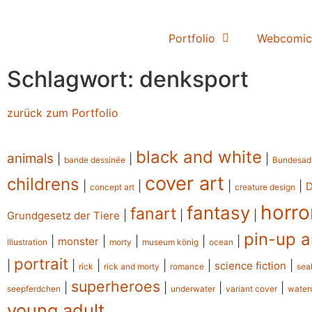
Portfolio
Webcomic
Schlagwort: denksport
zurück zum Portfolio
black and white
animals
|
|
|
bande dessinée
Bundesad
cover art
childrens
|
|
|
|
concept art
creature design
horro
fantasy
fanart
|
|
|
Grundgesetz der Tiere
pin-up a
|
|
|
|
|
monster
Illustration
morty
museum könig
ocean
portrait
|
|
|
|
|
|
science fiction
rick
rick and morty
romance
sea
superheroes
|
|
|
|
seepferdchen
underwater
variant cover
water
young adult