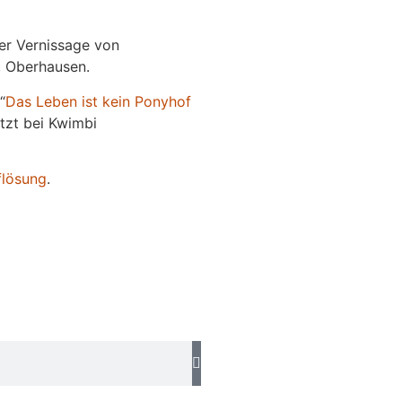
der Vernissage von
e, Oberhausen.
“
Das
L
eben
ist kein Ponyhof
jetzt bei Kwimbi
flösung
.