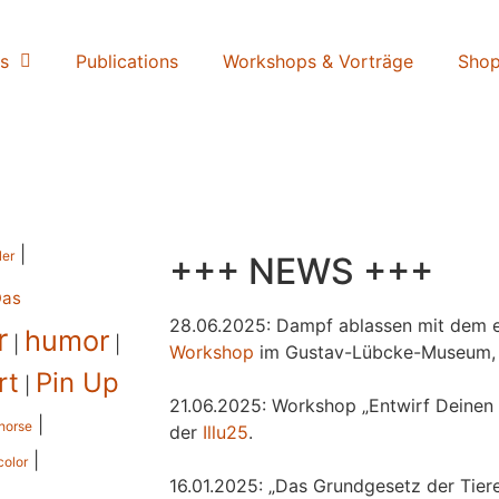
s
Publications
Workshops & Vorträge
Sho
|
ler
+++ NEWS +++
Das
28.06.2025: Dampf ablassen mit dem e
r
humor
|
|
Workshop
im Gustav-Lübcke-Museum,
rt
Pin Up
|
21.06.2025: Workshop „Entwirf Deinen 
|
horse
der
Illu25
.
|
color
16.01.2025: „Das Grundgesetz der Tiere