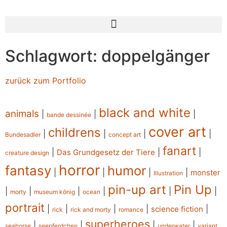
Schlagwort: doppelgänger
zurück zum Portfolio
black and white
animals
|
|
|
bande dessinée
cover art
childrens
|
|
|
|
Bundesadler
concept art
fanart
|
|
|
Das Grundgesetz der Tiere
creature design
horror
fantasy
humor
|
|
|
|
monster
Illustration
pin-up art
Pin Up
|
|
|
|
|
|
morty
museum könig
ocean
portrait
|
|
|
|
|
science fiction
rick
rick and morty
romance
superheroes
|
|
|
|
seahorse
seepferdchen
underwater
variant