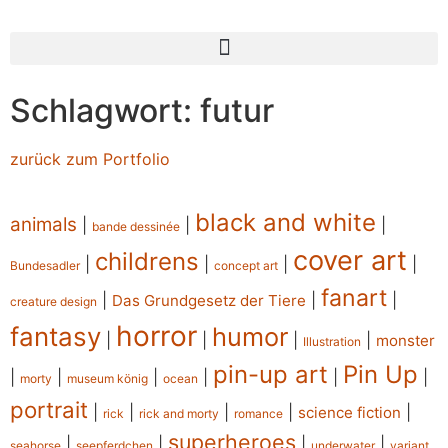
Schlagwort: futur
zurück zum Portfolio
black and white
animals
|
|
|
bande dessinée
cover art
childrens
|
|
|
|
Bundesadler
concept art
fanart
|
|
|
Das Grundgesetz der Tiere
creature design
horror
fantasy
humor
|
|
|
|
monster
Illustration
pin-up art
Pin Up
|
|
|
|
|
|
morty
museum könig
ocean
portrait
|
|
|
|
|
science fiction
rick
rick and morty
romance
superheroes
|
|
|
|
seahorse
seepferdchen
underwater
variant