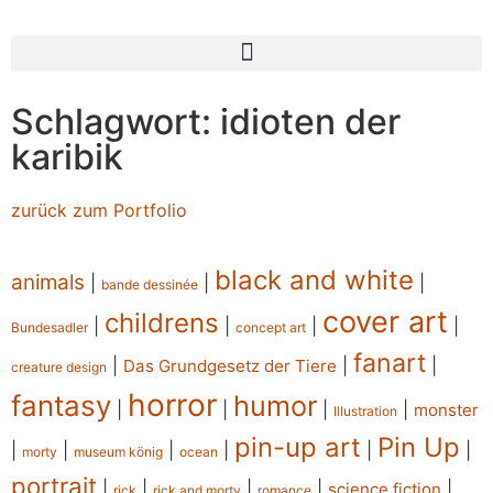
Schlagwort: idioten der
karibik
zurück zum Portfolio
black and white
animals
|
|
|
bande dessinée
cover art
childrens
|
|
|
|
Bundesadler
concept art
fanart
|
|
|
Das Grundgesetz der Tiere
creature design
horror
fantasy
humor
|
|
|
|
monster
Illustration
pin-up art
Pin Up
|
|
|
|
|
|
morty
museum könig
ocean
portrait
|
|
|
|
|
science fiction
rick
rick and morty
romance