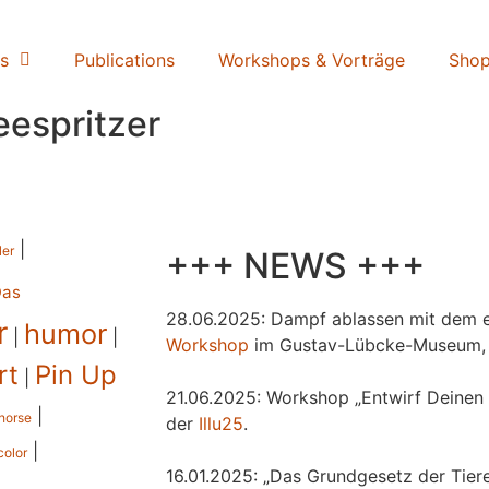
s
Publications
Workshops & Vorträge
Sho
eespritzer
|
ler
+++ NEWS +++
Das
28.06.2025: Dampf ablassen mit dem e
r
humor
|
|
Workshop
im Gustav-Lübcke-Museum,
rt
Pin Up
|
21.06.2025: Workshop „Entwirf Deinen 
|
horse
der
Illu25
.
|
color
16.01.2025: „Das Grundgesetz der Tiere