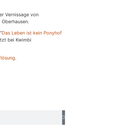
der Vernissage von
e, Oberhausen.
“
Das
L
eben
ist kein Ponyhof
jetzt bei Kwimbi
flösung
.