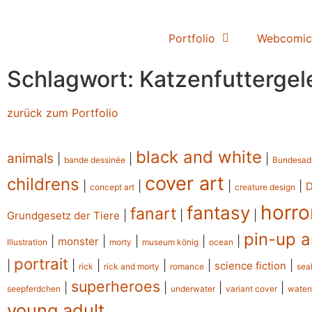
Portfolio
Webcomic
Schlagwort: Katzenfuttergel
zurück zum Portfolio
black and white
animals
|
|
|
bande dessinée
Bundesad
cover art
childrens
|
|
|
|
concept art
creature design
horro
fantasy
fanart
|
|
|
Grundgesetz der Tiere
pin-up a
|
|
|
|
|
monster
Illustration
morty
museum könig
ocean
portrait
|
|
|
|
|
|
science fiction
rick
rick and morty
romance
sea
superheroes
|
|
|
|
seepferdchen
underwater
variant cover
water
young adult