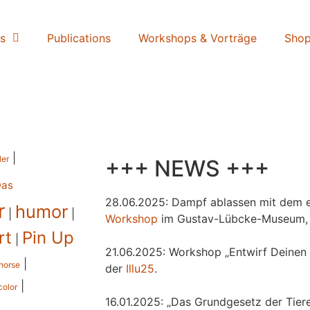
s
Publications
Workshops & Vorträge
Sho
|
ler
+++ NEWS +++
Das
28.06.2025: Dampf ablassen mit dem e
r
humor
|
|
Workshop
im Gustav-Lübcke-Museum,
rt
Pin Up
|
21.06.2025: Workshop „Entwirf Deinen 
|
horse
der
Illu25
.
|
color
16.01.2025: „Das Grundgesetz der Tiere