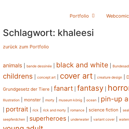
Portfolio
Webcomic
Schlagwort: khaleesi
zurück zum Portfolio
black and white
animals
|
|
|
bande dessinée
Bundesad
cover art
childrens
|
|
|
|
concept art
creature design
horro
fantasy
fanart
|
|
|
Grundgesetz der Tiere
pin-up a
|
|
|
|
|
monster
Illustration
morty
museum könig
ocean
portrait
|
|
|
|
|
|
science fiction
rick
rick and morty
romance
sea
superheroes
|
|
|
|
seepferdchen
underwater
variant cover
water
young adult