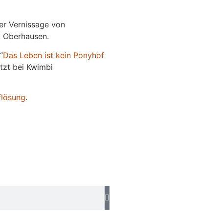
der Vernissage von
e, Oberhausen.
“
Das
L
eben
ist kein Ponyhof
jetzt bei Kwimbi
flösung
.