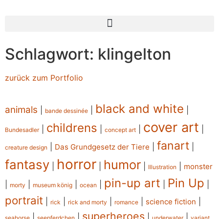
Schlagwort: klingelton
zurück zum Portfolio
black and white
animals
|
|
|
bande dessinée
cover art
childrens
|
|
|
|
Bundesadler
concept art
fanart
|
|
|
Das Grundgesetz der Tiere
creature design
horror
fantasy
humor
|
|
|
|
monster
Illustration
pin-up art
Pin Up
|
|
|
|
|
|
morty
museum könig
ocean
portrait
|
|
|
|
|
science fiction
rick
rick and morty
romance
superheroes
|
|
|
|
seahorse
seepferdchen
underwater
variant