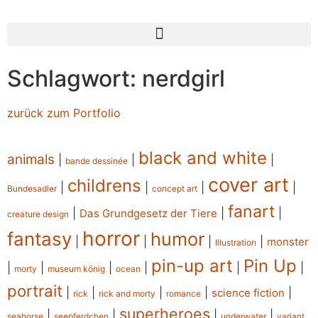
Schlagwort: nerdgirl
zurück zum Portfolio
black and white
animals
|
|
|
bande dessinée
cover art
childrens
|
|
|
|
Bundesadler
concept art
fanart
|
|
|
Das Grundgesetz der Tiere
creature design
horror
fantasy
humor
|
|
|
|
monster
Illustration
pin-up art
Pin Up
|
|
|
|
|
|
morty
museum könig
ocean
portrait
|
|
|
|
|
science fiction
rick
rick and morty
romance
superheroes
|
|
|
|
seahorse
seepferdchen
underwater
variant