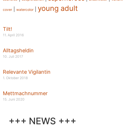
young adult
|
|
cover
watercolor
Tilt!
11. April 2016
Alltagsheldin
10. Juli 2017
Relevante Vigilantin
1. Oktober 2018
Mettmachnummer
15. Juni 2020
+++ NEWS +++