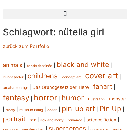
Schlagwort: nütella girl
zurück zum Portfolio
black and white
animals
|
|
|
bande dessinée
cover art
childrens
|
|
|
|
Bundesadler
concept art
fanart
|
|
|
Das Grundgesetz der Tiere
creature design
horror
fantasy
humor
|
|
|
|
monster
Illustration
pin-up art
Pin Up
|
|
|
|
|
|
morty
museum könig
ocean
portrait
|
|
|
|
|
science fiction
rick
rick and morty
romance
superheroes
|
|
|
|
seahorse
seepferdchen
underwater
variant