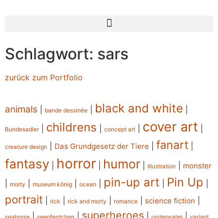
Schlagwort: sars
zurück zum Portfolio
black and white
animals
|
|
|
bande dessinée
cover art
childrens
|
|
|
|
Bundesadler
concept art
fanart
|
|
|
Das Grundgesetz der Tiere
creature design
horror
fantasy
humor
|
|
|
|
monster
Illustration
pin-up art
Pin Up
|
|
|
|
|
|
morty
museum könig
ocean
portrait
|
|
|
|
|
science fiction
rick
rick and morty
romance
superheroes
|
|
|
|
seahorse
seepferdchen
underwater
variant