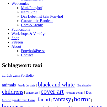
Webcomics
Mini-Ponyhof
Nerd Girl!
Das Leben ist kein Ponyhof
Guestcomic Bandette
Comic-Archiv
Publications
Workshops & Vorträge
Shop
Patreon
About
Ponyhof4Presse
Contact
Schlagwort: taxi
zurück zum Portfolio
black and white
animals
|
|
|
|
bande dessinée
Bundesadler
cover art
childrens
|
|
|
|
Das
concept art
creature design
horror
fantasy
fanart
|
|
|
|
Grundgesetz der Tiere
humor
pin-up