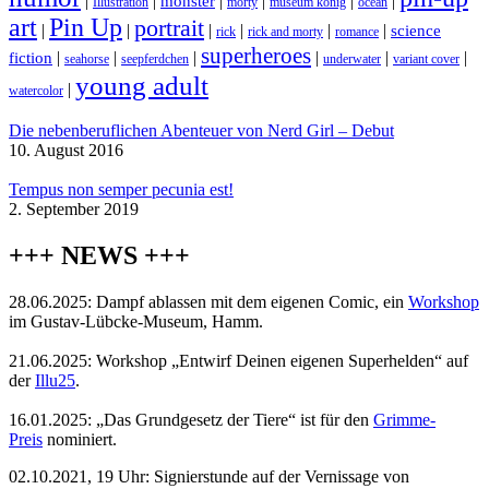
|
|
|
|
|
|
monster
Illustration
morty
museum könig
ocean
art
Pin Up
portrait
|
|
|
|
|
|
science
rick
rick and morty
romance
superheroes
|
|
|
|
|
|
fiction
seahorse
seepferdchen
underwater
variant cover
young adult
|
watercolor
Die nebenberuflichen Abenteuer von Nerd Girl – Debut
10. August 2016
Tempus non semper pecunia est!
2. September 2019
+++ NEWS +++
28.06.2025: Dampf ablassen mit dem eigenen Comic, ein
Workshop
im Gustav-Lübcke-Museum, Hamm.
21.06.2025: Workshop „Entwirf Deinen eigenen Superhelden“ auf
der
Illu25
.
16.01.2025: „Das Grundgesetz der Tiere“ ist für den
Grimme-
Preis
nominiert.
02.10.2021, 19 Uhr: Signierstunde auf der Vernissage von