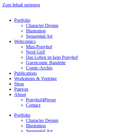
Zum Inhalt springen
Portfolio
Character Design
Illustration
Sequential Art
Webcomics
Mini-Ponyhof
Nerd Girl!
Das Leben ist kein Ponyhof
Guestcomic Bandette
Comic-Archiv
Publications
Workshops & Vorträge
Shop
Patreon
About
Ponyhof4Presse
Contact
Portfolio
Character Design
Illustration
Sequential Art