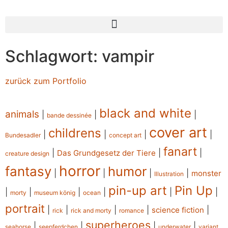
Schlagwort: vampir
zurück zum Portfolio
black and white
animals
|
|
|
bande dessinée
cover art
childrens
|
|
|
|
Bundesadler
concept art
fanart
|
|
|
Das Grundgesetz der Tiere
creature design
horror
fantasy
humor
|
|
|
|
monster
Illustration
pin-up art
Pin Up
|
|
|
|
|
|
morty
museum könig
ocean
portrait
|
|
|
|
|
science fiction
rick
rick and morty
romance
superheroes
|
|
|
|
seahorse
seepferdchen
underwater
variant