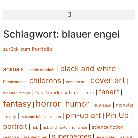
Schlagwort: blauer engel
zurück zum Portfolio
black and white
animals
|
|
|
bande dessinée
cover art
childrens
|
|
|
|
Bundesadler
concept art
fanart
|
|
|
Das Grundgesetz der Tiere
creature design
horror
fantasy
humor
|
|
|
|
monster
Illustration
pin-up art
Pin Up
|
|
|
|
|
|
morty
museum könig
ocean
portrait
|
|
|
|
|
science fiction
rick
rick and morty
romance
superheroes
|
|
|
|
seahorse
seepferdchen
underwater
variant