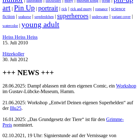
|
|
|
|
|
|
monster
Illustration
morty
museum könig
ocean
art
Pin Up
portrait
|
|
|
|
|
|
science
rick
rick and morty
romance
superheroes
|
|
|
|
|
|
fiction
seahorse
seepferdchen
underwater
variant cover
young adult
|
watercolor
Heiss Heiss Heiss
15. Juli 2010
Hitzekoller
30. Juli 2012
+++ NEWS +++
28.06.2025: Dampf ablassen mit dem eigenen Comic, ein
Workshop
im Gustav-Lübcke-Museum, Hamm.
21.06.2025: Workshop „Entwirf Deinen eigenen Superhelden“ auf
der
Illu25
.
16.01.2025: „Das Grundgesetz der Tiere“ ist für den
Grimme-
Preis
nominiert.
02.10.2021, 19 Uhr: Signierstunde auf der Vernissage von