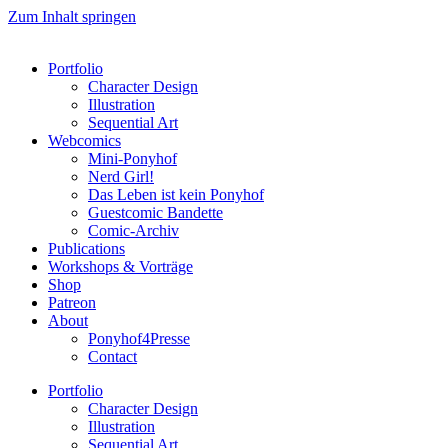
Zum Inhalt springen
Portfolio
Character Design
Illustration
Sequential Art
Webcomics
Mini-Ponyhof
Nerd Girl!
Das Leben ist kein Ponyhof
Guestcomic Bandette
Comic-Archiv
Publications
Workshops & Vorträge
Shop
Patreon
About
Ponyhof4Presse
Contact
Portfolio
Character Design
Illustration
Sequential Art