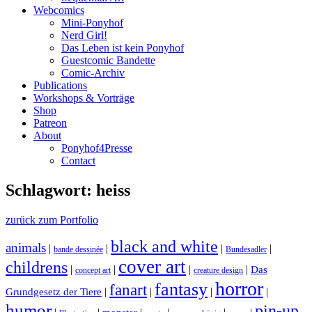
Webcomics
Mini-Ponyhof
Nerd Girl!
Das Leben ist kein Ponyhof
Guestcomic Bandette
Comic-Archiv
Publications
Workshops & Vorträge
Shop
Patreon
About
Ponyhof4Presse
Contact
Schlagwort: heiss
zurück zum Portfolio
black and white
animals
|
|
|
|
bande dessinée
Bundesadler
cover art
childrens
|
|
|
|
Das
concept art
creature design
horror
fantasy
fanart
|
|
|
|
Grundgesetz der Tiere
humor
pin-up