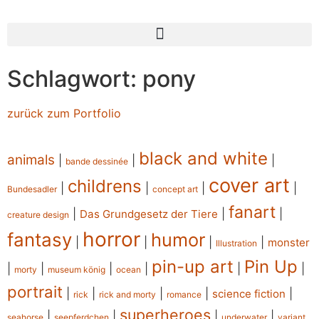
Schlagwort: pony
zurück zum Portfolio
black and white
animals
|
|
|
bande dessinée
cover art
childrens
|
|
|
|
Bundesadler
concept art
fanart
|
|
|
Das Grundgesetz der Tiere
creature design
horror
fantasy
humor
|
|
|
|
monster
Illustration
pin-up art
Pin Up
|
|
|
|
|
|
morty
museum könig
ocean
portrait
|
|
|
|
|
science fiction
rick
rick and morty
romance
superheroes
|
|
|
|
seahorse
seepferdchen
underwater
variant